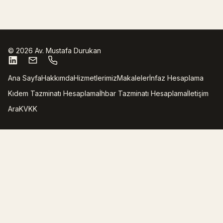
©
2026
Av. Mustafa Durukan
Ana Sayfa
Hakkımda
Hizmetlerimiz
Makaleler
İnfaz Hesaplama
Kıdem Tazminatı Hesaplama
İhbar Tazminatı Hesaplama
İletişim
Ara
KVKK