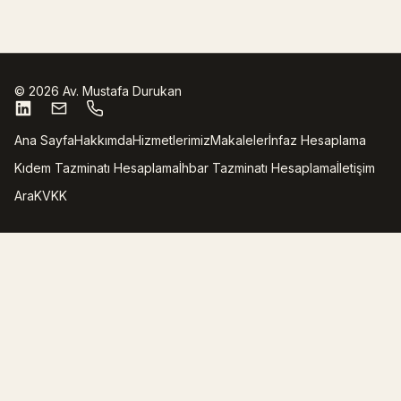
©
2026
Av. Mustafa Durukan
Ana Sayfa
Hakkımda
Hizmetlerimiz
Makaleler
İnfaz Hesaplama
Kıdem Tazminatı Hesaplama
İhbar Tazminatı Hesaplama
İletişim
Ara
KVKK