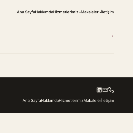
Ana Sayfa
Hakkımda
Hizmetlerimiz
Makaleler
İletişim
→
Ana Sayfa
Hakkımda
Hizmetlerimiz
Makaleler
İletişim