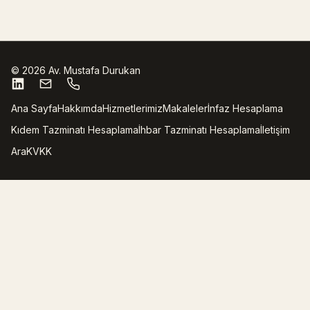
©
2026
Av. Mustafa Durukan
Ana Sayfa
Hakkımda
Hizmetlerimiz
Makaleler
İnfaz Hesaplama
Kıdem Tazminatı Hesaplama
İhbar Tazminatı Hesaplama
İletişim
Ara
KVKK