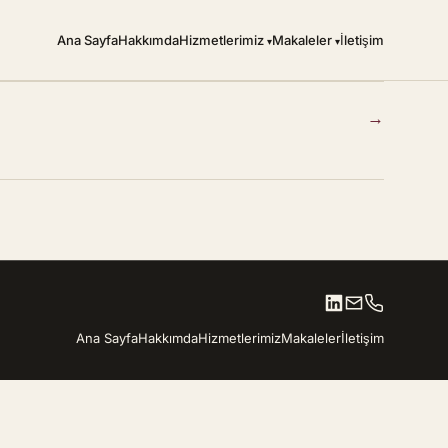
Ana Sayfa
Hakkımda
Hizmetlerimiz
Makaleler
İletişim
→
Ana Sayfa
Hakkımda
Hizmetlerimiz
Makaleler
İletişim