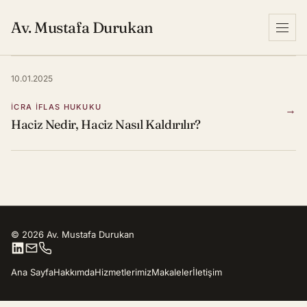
Av. Mustafa Durukan
Menu
10.01.2025
İCRA İFLAS HUKUKU
→
Haciz Nedir, Haciz Nasıl Kaldırılır?
© 2026 Av. Mustafa Durukan
Ana Sayfa
Hakkımda
Hizmetlerimiz
Makaleler
İletişim