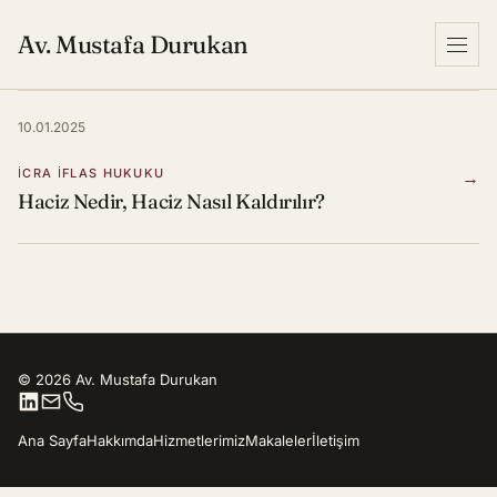
Av. Mustafa Durukan
Menu
10.01.2025
İCRA İFLAS HUKUKU
→
Haciz Nedir, Haciz Nasıl Kaldırılır?
© 2026 Av. Mustafa Durukan
Ana Sayfa
Hakkımda
Hizmetlerimiz
Makaleler
İletişim