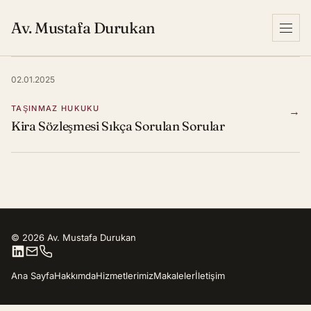
Av. Mustafa Durukan
Menu
02.01.2025
TAŞINMAZ HUKUKU
→
Kira Sözleşmesi Sıkça Sorulan Sorular
© 2026 Av. Mustafa Durukan
Ana Sayfa
Hakkımda
Hizmetlerimiz
Makaleler
İletişim