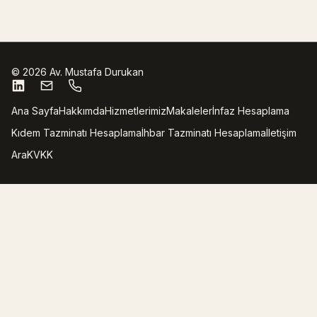
©
2026
Av. Mustafa Durukan
Ana Sayfa
Hakkımda
Hizmetlerimiz
Makaleler
İnfaz Hesaplama
Kıdem Tazminatı Hesaplama
İhbar Tazminatı Hesaplama
İletişim
Ara
KVKK