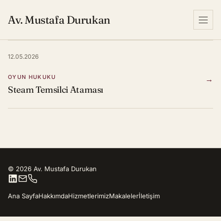
Av. Mustafa Durukan
Menu
12.05.2026
OYUN HUKUKU
→
Steam Temsilci Ataması
© 2026 Av. Mustafa Durukan
Ana Sayfa
Hakkımda
Hizmetlerimiz
Makaleler
İletişim