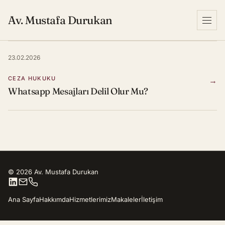
Av. Mustafa Durukan
Menu
23.02.2026
CEZA HUKUKU
→
Whatsapp Mesajları Delil Olur Mu?
© 2026 Av. Mustafa Durukan
Ana Sayfa
Hakkımda
Hizmetlerimiz
Makaleler
İletişim