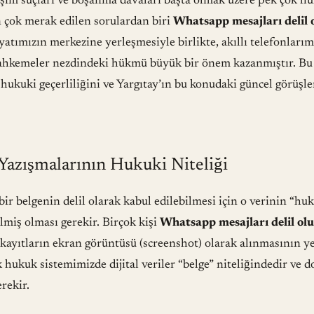
im suçları ve boşanma davaları başta olmak üzere pek çok h
 çok merak edilen sorulardan biri
Whatsapp mesajları delil 
atımızın merkezine yerleşmesiyle birlikte, akıllı telefonlarım
ahkemeler nezdindeki hükmü büyük bir önem kazanmıştır. Bu
in hukuki geçerliliğini ve Yargıtay’ın bu konudaki güncel görüşle
azışmalarının Hukuki Niteliği
r belgenin delil olarak kabul edilebilmesi için o verinin “hu
ilmiş olması gerekir. Birçok kişi
Whatsapp mesajları delil ol
kayıtların ekran görüntüsü (screenshot) olarak alınmasının ye
 hukuk sistemimizde dijital veriler “belge” niteliğindedir ve
erekir.