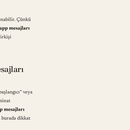
nabilir. Çünkü
app mesajları
irkişi
ajları
 başlangıcı” veya
zminat
 mesajları
 burada dikkat