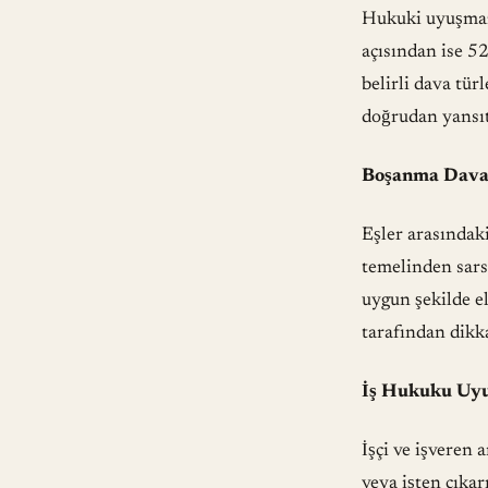
Hukuki uyuşmaz
açısından ise
52
belirli dava tür
doğrudan yansıt
Boşanma Dava
Eşler arasındaki
temelinden sarsı
uygun şekilde e
tarafından dikk
İş Hukuku Uyu
İşçi ve işveren 
veya işten çıkar