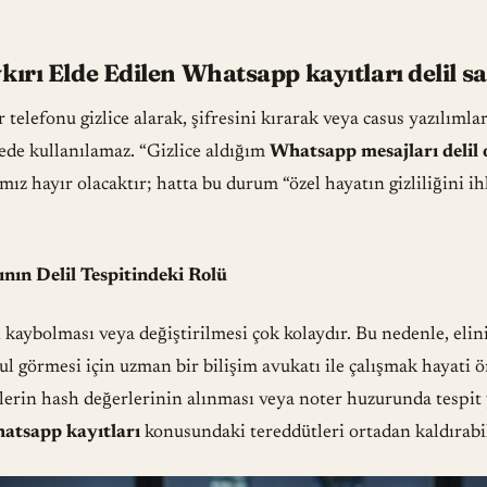
rı Elde Edilen Whatsapp kayıtları delil sa
r telefonu gizlice alarak, şifresini kırarak veya casus yazılımla
de kullanılamaz. “Gizlice aldığım
Whatsapp mesajları delil
mız hayır olacaktır; hatta bu durum “özel hayatın gizliliğini i
ının Delil Tespitindeki Rolü
in kaybolması veya değiştirilmesi çok kolaydır. Bu nedenle, elin
 görmesi için uzman bir bilişim avukatı ile çalışmak hayati ö
ilerin hash değerlerinin alınması veya noter huzurunda tespit 
atsapp kayıtları
konusundaki tereddütleri ortadan kaldırabil