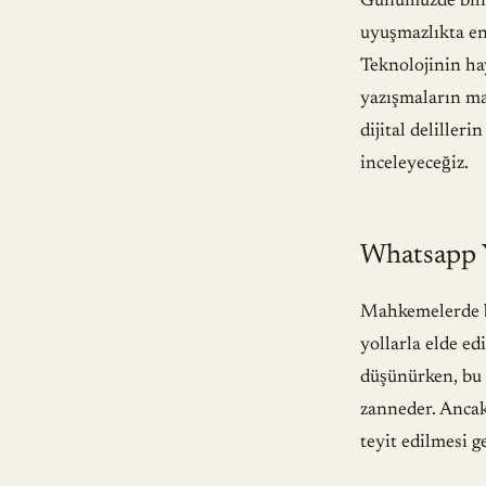
Günümüzde biliş
uyuşmazlıkta en
Teknolojinin hay
yazışmaların m
dijital deliller
inceleyeceğiz.
Whatsapp Y
Mahkemelerde bi
yollarla elde ed
düşünürken, bu 
zanneder. Ancak
teyit edilmesi g