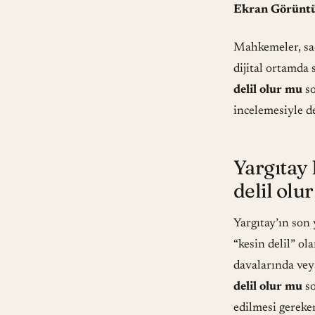
Ekran Görüntüs
Mahkemeler, sa
dijital ortamda
delil olur mu
so
incelemesiyle d
Yargıtay
delil olu
Yargıtay’ın son 
“kesin delil” ol
davalarında vey
delil olur mu
s
edilmesi gereke