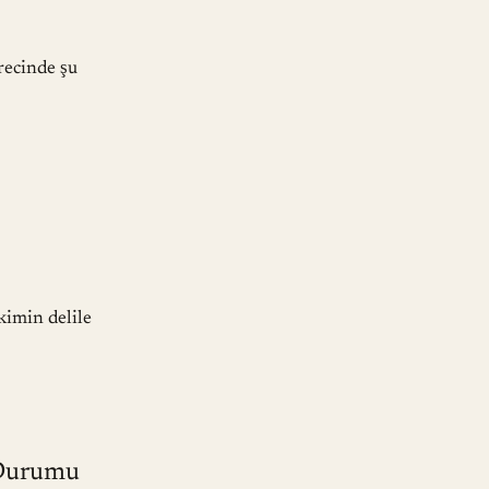
ecinde şu
kimin delile
 Durumu