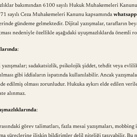
lıklar bakımından
6100 sayılı Hukuk Muhakemeleri Kanun
71 sayılı Ceza Muhakemeleri Kanunu
kapsamında
whatsapp 
lerinde gündeme gelmektedir. Dijital yazışmalar, tarafların bey
ması nedeniyle özellikle aşağıdaki uyuşmazlıklarda önemli ro
larında
:
 yazışmalar; sadakatsizlik, psikolojik şiddet, tehdit veya evlili
lması gibi iddiaların ispatında kullanılabilir. Ancak yazışma
lde edilmiş olması zorunludur. Hukuka aykırı elde edilen ver
ate alınmaz.
şmazlıklarında
:
arasındaki görev talimatları, fazla mesai yazışmaları, mobbing i
ma süreçlerine ilişkin bildirimler delil niteliği taşıyabilir. Bu