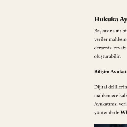
Hukuka Aykı
Başkasına ait bi
veriler mahkeme
derseniz, cevabı
oluşturabilir.
Bilişim Avukat
Dijital deliller
mahkemece kabul
Avukatınız, ver
yöntemlerle
Wh