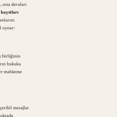
u
, ceza davaları
kayıtları
anlarını
l oynar:
k birliğinin
ların hukuka
iler mahkeme
çerikli mesajlar
 noktada