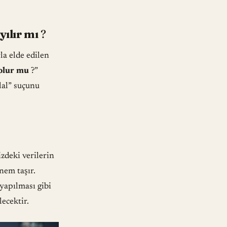
yılır mı
?
rla elde edilen
 olur mu
?”
hlal” suçunu
izdeki verilerin
nem taşır.
yapılması gibi
ecektir.