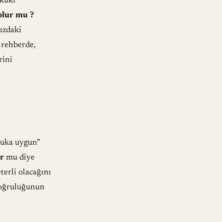
ukuki
olur mu ?
ızdaki
 rehberde,
rini
kuka uygun”
ur
mu diye
terli olacağını
 doğruluğunun