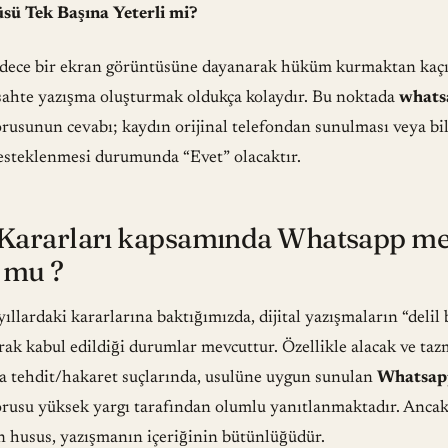
ü Tek Başına Yeterli mi?
dece bir ekran görüntüsüne dayanarak hüküm kurmaktan kaçı
 sahte yazışma oluşturmak oldukça kolaydır. Bu noktada
whats
rusunun cevabı; kaydın orijinal telefondan sunulması veya bil
esteklenmesi durumunda “Evet” olacaktır.
 Kararları kapsamında Whatsapp mes
r mu ?
yıllardaki kararlarına baktığımızda, dijital yazışmaların “delil
arak kabul edildiği durumlar mevcuttur. Özellikle alacak ve ta
a tehdit/hakaret suçlarında, usulüne uygun sunulan
Whatsapp
orusu yüksek yargı tarafından olumlu yanıtlanmaktadır. Ancak
n husus, yazışmanın içeriğinin bütünlüğüdür.