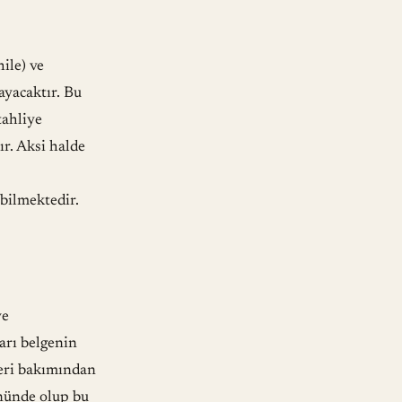
ile) ve
ayacaktır. Bu
tahliye
r. Aksi halde
abilmektedir.
ye
arı belgenin
leri bakımından
önünde olup bu