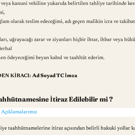
veya kanuni vekiline yukarıda belirtilen tahliye tarihinde kes
mi,
ğlam olarak teslim edeceğimi, adı geçen malikin icra ve takiba
rı, uğrayacağı zarar ve ziyanları hiçbir ihtar, ihbar veya hü
derhal
en ödeyeceğimi beyan kabul ve taahhüt ederim.
EN KİRACI:
Ad Soyad TC İmza
ahhütnamesine İtiraz Edilebilir mi ?
 Açıklamalarımız
iye taahhütnamelerine itiraz açısından belirli hukuki yollar k