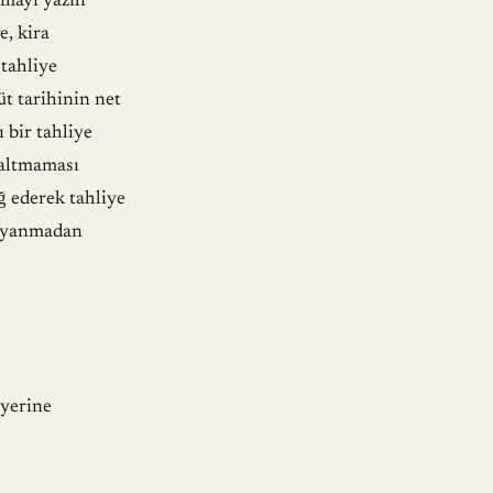
mayı yazılı
e, kira
 tahliye
üt tarihinin net
 bir tahliye
oşaltmaması
ğ ederek tahliye
dayanmadan
 yerine