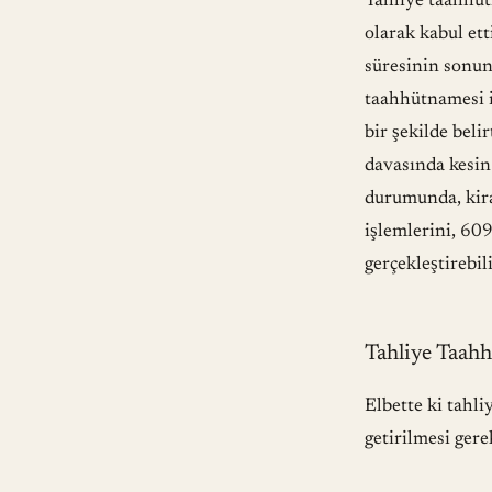
Tahliye taahhütn
olarak kabul ett
süresinin sonund
taahhütnamesi i
bir şekilde beli
davasında kesin 
durumunda, kira
işlemlerini, 60
gerçekleştirebili
Tahliye Taahh
Elbette ki tahli
getirilmesi ger