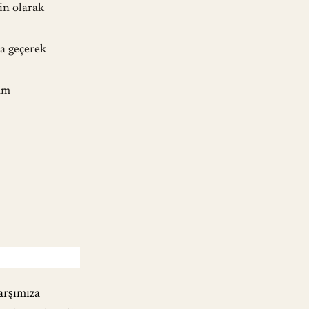
in olarak
ta geçerek
küm
arşımıza