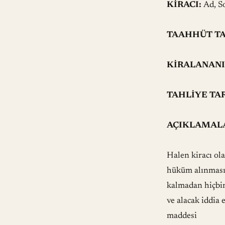
KİRACI:
Ad, S
TAAHHÜT TA
KİRALANANI
TAHLİYE TAR
AÇIKLAMAL
Halen kiracı ol
hüküm alınmasın
kalmadan hiçbi
ve alacak iddia
maddesi