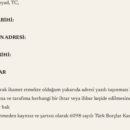
oyad, TC,
RİHİ:
N ADRESİ:
İHİ:
AR
arak ikamet etmekte olduğum yukarıda adresi yazılı taşınmazı 
a ve tarafıma herhangi bir ihtar veya ihbar keşide edilmesin
r hak
 etmeden kayıtsız ve şartsız olarak 6098 sayılı Türk Borçlar 