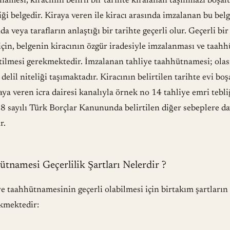
amesi, kiracının belirli bir tarihte kiralanan taşınmazı boşalt
iği belgedir. Kiraya veren ile kiracı arasında imzalanan bu belg
a veya tarafların anlaştığı bir tarihte geçerli olur. Geçerli bir
çin, belgenin kiracının özgür iradesiyle imzalanması ve taahh
rtilmesi gerekmektedir. İmzalanan tahliye taahhütnamesi; olası
delil niteliği taşımaktadır. Kiracının belirtilen tarihte evi b
ya veren icra dairesi kanalıyla örnek no 14 tahliye emri tebli
98 sayılı Türk Borçlar Kanununda belirtilen diğer sebeplere 
r.
ütnamesi Geçerlilik Şartları Nelerdir ?
ye taahhütnamesinin geçerli olabilmesi için birtakım şartların
ekmektedir: