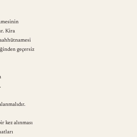
namesinin
r. Kira
 taahhütnamesi
iğinden geçersiz
n
.
alanmalıdır.
bir kez alınması
atları