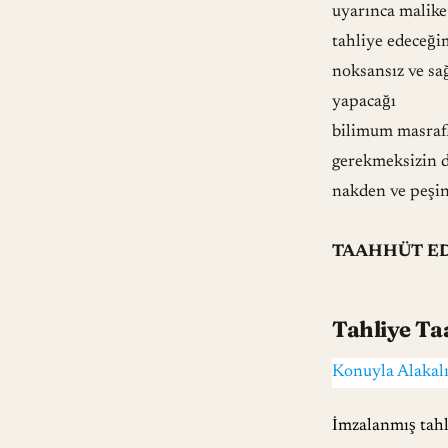
uyarınca malike 
tahliye edeceği
noksansız ve sa
yapacağı
bilimum masrafla
gerekmeksizin 
nakden ve peşin
TAAHHÜT ED
Tahliye Ta
Konuyla Alakalı
İmzalanmış tahl