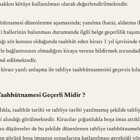
akkın kötüye kullanılması olarak değerlendirilmektedir.
hhütnamesi düzenlenme aşamasında; yanılma (hata), aldatma (h
) hallerinin bulunması durumunda ilgili belge geçerlilik taşım
ığı söz konusu olduğunda taahhüt eden kiracı 1 yıl içerisinde 
e bağlantısının olmadığını kiraya verene bildirmek zorundadı
bul edilmektedir.
 kiracı yazılı anlaşma ile tahliye taahhütnamesini geçersiz kıl
Taahhütnamesi Geçerli Midir ?
kla, taahhüt tarihi ve tahliye tarihi yazılmamış şekilde tahli
 alındığı görülmektedir. Kiracılar çoğunlukla boşa imza attıkl
nu düşünseler de bu şekilde düzenlenen tahliye taahhütname
kın görüşü boşa imzanın sonuçlarına katlanılması gerektiği y