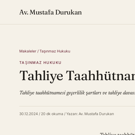
Av. Mustafa Durukan
Makaleler
/
Taşınmaz Hukuku
TAŞINMAZ HUKUKU
Tahliye Taahhütna
Tahliye taahhütnamesi geçerlilik şartları ve tahliye davası
30.12.2024
/
20 dk okuma
/
Yazan: Av. Mustafa Durukan