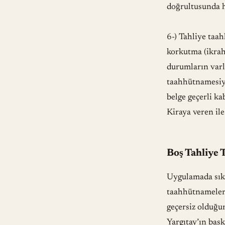
doğrultusunda h
6-) Tahliye taa
korkutma (ikrah
durumların varl
taahhütnamesiyl
belge geçerli ka
Kiraya veren ile
Boş Tahliye 
Uygulamada sıklı
taahhütnameleri
geçersiz olduğu
Yargıtay’ın bas