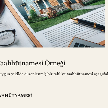
Taahhütnamesi Örneği
 uygun şekilde düzenlenmiş bir tahliye taahhütnamesi aşağıdak
AAHHÜTNAMESİ