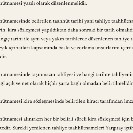
hhütnamesi yazılı olarak düzenlenmelidir.
hhütnamesinde belirtilen taahhüt tarihi yani tahliye taahhüt
ih, kira sözleşmesi yapıldıktan daha sonraki bir tarih olmalıdı
angıç tarihi ile aynı veya yakın tarihlerde düzenlenen tahliye
eşik içtihatları kapsamında baskı ve zorlama unsurlarını içerd
dir.
hhütnamesinde taşınmazın tahliyesi ve hangi tarihte tahliyeni
eği açık ve net olarak hiçbir şarta bağlı olmadan belirtilmelidir
hhütnamesi kira sözleşmesinde belirtilen kiracı tarafından imz
hütnamesi alınırken her bir belirli süreli kira sözleşmesi için 
edir. Sürekli yenilenen tahliye taahhütnameleri Yargıtay içtih