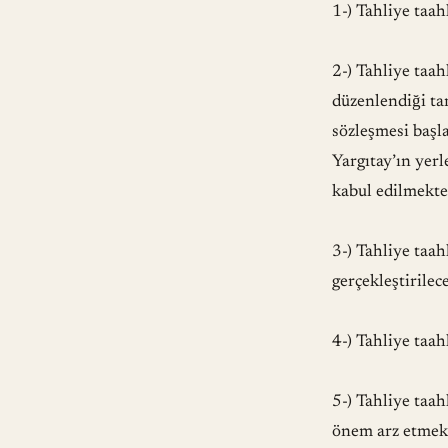
1-) Tahliye taa
2-) Tahliye taa
düzenlendiği tar
sözleşmesi başl
Yargıtay’ın yerl
kabul edilmekte
3-) Tahliye taa
gerçekleştirilec
4-) Tahliye taa
5-) Tahliye taah
önem arz etmekt